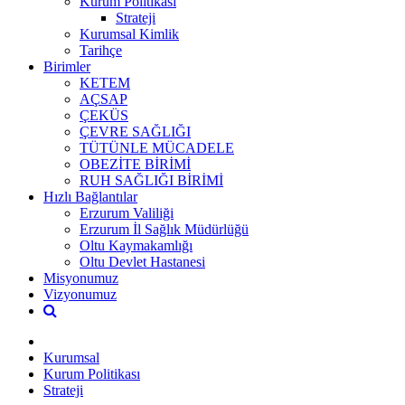
Kurum Politikası
Strateji
Kurumsal Kimlik
Tarihçe
Birimler
KETEM
AÇSAP
ÇEKÜS
ÇEVRE SAĞLIĞI
TÜTÜNLE MÜCADELE
OBEZİTE BİRİMİ
RUH SAĞLIĞI BİRİMİ
Hızlı Bağlantılar
Erzurum Valiliği
Erzurum İl Sağlık Müdürlüğü
Oltu Kaymakamlığı
Oltu Devlet Hastanesi
Misyonumuz
Vizyonumuz
Kurumsal
Kurum Politikası
Strateji